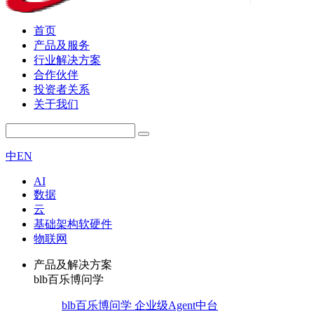
首页
产品及服务
行业解决方案
合作伙伴
投资者关系
关于我们
中
EN
AI
数据
云
基础架构软硬件
物联网
产品及解决方案
blb百乐博问学
blb百乐博问学 企业级Agent中台