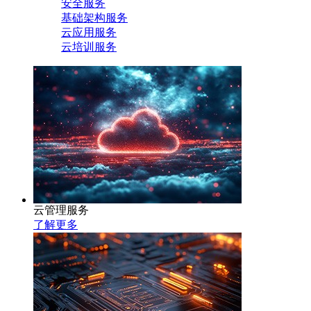
安全服务
基础架构服务
云应用服务
云培训服务
云管理服务
了解更多