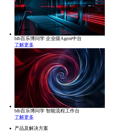
blb百乐博问学 企业级Agent中台
了解更多
blb百乐博问学 智能流程工作台
了解更多
产品及解决方案