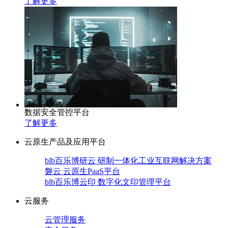
了解更多
数据安全管控平台
了解更多
云原生产品及应用平台
blb百乐博研云 研制一体化工业互联网解决方案
磐云 云原生PaaS平台
blb百乐博云印 数字化文印管理平台
云服务
云管理服务