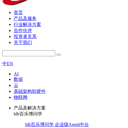
首页
产品及服务
行业解决方案
合作伙伴
投资者关系
关于我们
中
EN
AI
数据
云
基础架构软硬件
物联网
产品及解决方案
blb百乐博问学
blb百乐博问学 企业级Agent中台