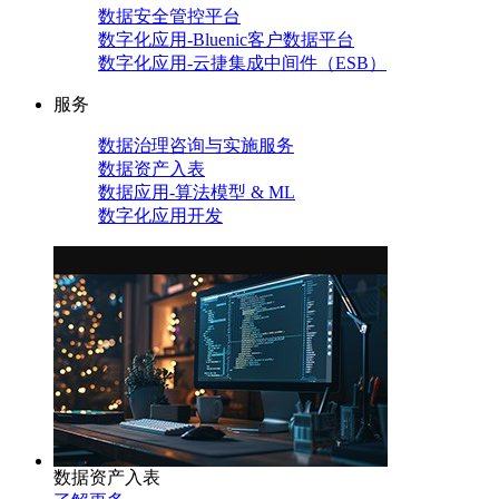
数据安全管控平台
数字化应用-Bluenic客户数据平台
数字化应用-云捷集成中间件（ESB）
服务
数据治理咨询与实施服务
数据资产入表
数据应用-算法模型 & ML
数字化应用开发
数据资产入表