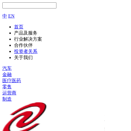
中
EN
首页
产品及服务
行业解决方案
合作伙伴
投资者关系
关于我们
汽车
金融
医疗医药
零售
运营商
制造